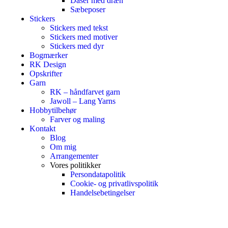
Dåser med dræn
Sæbeposer
Stickers
Stickers med tekst
Stickers med motiver
Stickers med dyr
Bogmærker
RK Design
Opskrifter
Garn
RK – håndfarvet garn
Jawoll – Lang Yarns
Hobbytilbehør
Farver og maling
Kontakt
Blog
Om mig
Arrangementer
Vores politikker
Persondatapolitik
Cookie- og privatlivspolitik
Handelsebetingelser