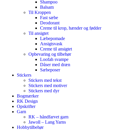
Shampoo
Balsam
Til Kroppen
Fast sæbe
Deodorant
Creme til krop, hænder og fødder
Til ansigtet
Læbepomade
Ansigtsvask
Creme til ansigtet
Opbevaring og tilbehør
Loofah svampe
Dåser med dræn
Sæbeposer
Stickers
Stickers med tekst
Stickers med motiver
Stickers med dyr
Bogmærker
RK Design
Opskrifter
Garn
RK – håndfarvet garn
Jawoll – Lang Yarns
Hobbytilbehør