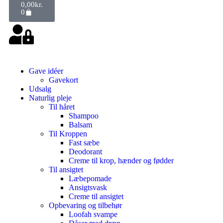
0,00
kr.
0
Gave idéer
Gavekort
Udsalg
Naturlig pleje
Til håret
Shampoo
Balsam
Til Kroppen
Fast sæbe
Deodorant
Creme til krop, hænder og fødder
Til ansigtet
Læbepomade
Ansigtsvask
Creme til ansigtet
Opbevaring og tilbehør
Loofah svampe