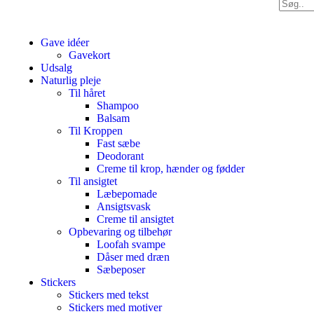
Gave idéer
Gavekort
Udsalg
Naturlig pleje
Til håret
Shampoo
Balsam
Til Kroppen
Fast sæbe
Deodorant
Creme til krop, hænder og fødder
Til ansigtet
Læbepomade
Ansigtsvask
Creme til ansigtet
Opbevaring og tilbehør
Loofah svampe
Dåser med dræn
Sæbeposer
Stickers
Stickers med tekst
Stickers med motiver