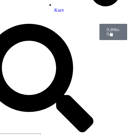
Kurv
0,00
kr.
0