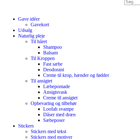
Gave idéer
Gavekort
Udsalg
Naturlig pleje
Til håret
Shampoo
Balsam
Til Kroppen
Fast sæbe
Deodorant
Creme til krop, hænder og fødder
Til ansigtet
Læbepomade
Ansigtsvask
Creme til ansigtet
Opbevaring og tilbehør
Loofah svampe
Dåser med dræn
Sæbeposer
Stickers
Stickers med tekst
Stickers med motiver