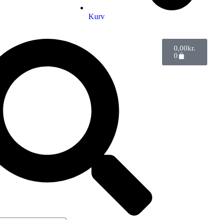
Kurv
0,00
kr.
0