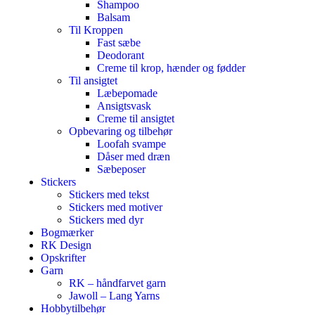
Shampoo
Balsam
Til Kroppen
Fast sæbe
Deodorant
Creme til krop, hænder og fødder
Til ansigtet
Læbepomade
Ansigtsvask
Creme til ansigtet
Opbevaring og tilbehør
Loofah svampe
Dåser med dræn
Sæbeposer
Stickers
Stickers med tekst
Stickers med motiver
Stickers med dyr
Bogmærker
RK Design
Opskrifter
Garn
RK – håndfarvet garn
Jawoll – Lang Yarns
Hobbytilbehør