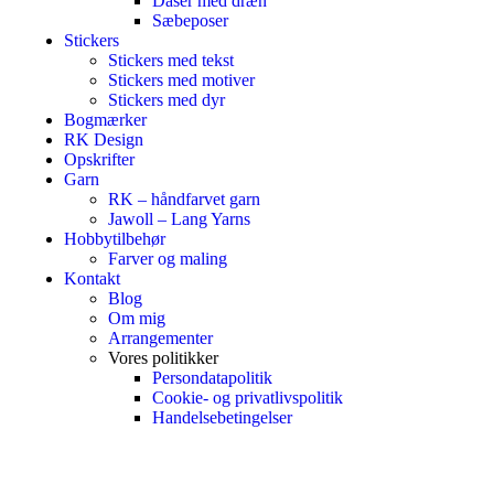
Dåser med dræn
Sæbeposer
Stickers
Stickers med tekst
Stickers med motiver
Stickers med dyr
Bogmærker
RK Design
Opskrifter
Garn
RK – håndfarvet garn
Jawoll – Lang Yarns
Hobbytilbehør
Farver og maling
Kontakt
Blog
Om mig
Arrangementer
Vores politikker
Persondatapolitik
Cookie- og privatlivspolitik
Handelsebetingelser