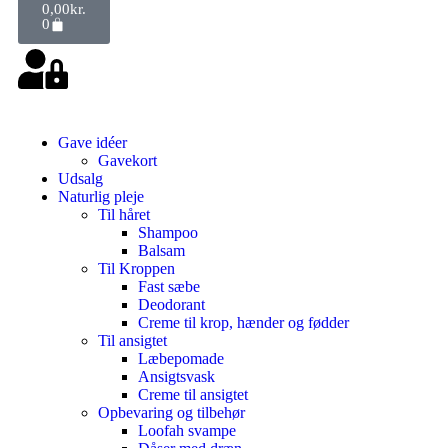
0,00
kr.
0
Gave idéer
Gavekort
Udsalg
Naturlig pleje
Til håret
Shampoo
Balsam
Til Kroppen
Fast sæbe
Deodorant
Creme til krop, hænder og fødder
Til ansigtet
Læbepomade
Ansigtsvask
Creme til ansigtet
Opbevaring og tilbehør
Loofah svampe