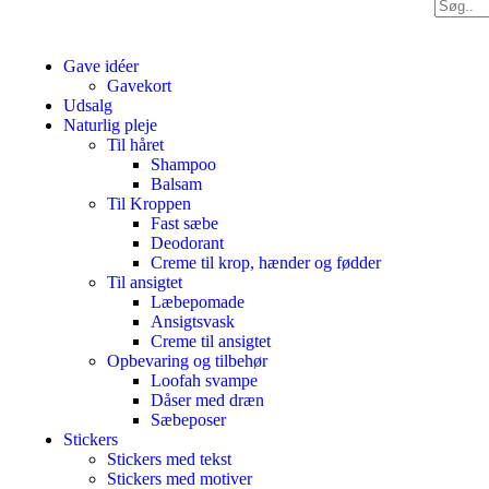
Gave idéer
Gavekort
Udsalg
Naturlig pleje
Til håret
Shampoo
Balsam
Til Kroppen
Fast sæbe
Deodorant
Creme til krop, hænder og fødder
Til ansigtet
Læbepomade
Ansigtsvask
Creme til ansigtet
Opbevaring og tilbehør
Loofah svampe
Dåser med dræn
Sæbeposer
Stickers
Stickers med tekst
Stickers med motiver