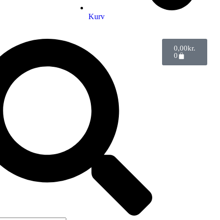
Kurv
0,00
kr.
0