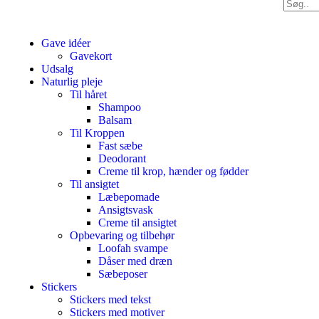
Gave idéer
Gavekort
Udsalg
Naturlig pleje
Til håret
Shampoo
Balsam
Til Kroppen
Fast sæbe
Deodorant
Creme til krop, hænder og fødder
Til ansigtet
Læbepomade
Ansigtsvask
Creme til ansigtet
Opbevaring og tilbehør
Loofah svampe
Dåser med dræn
Sæbeposer
Stickers
Stickers med tekst
Stickers med motiver