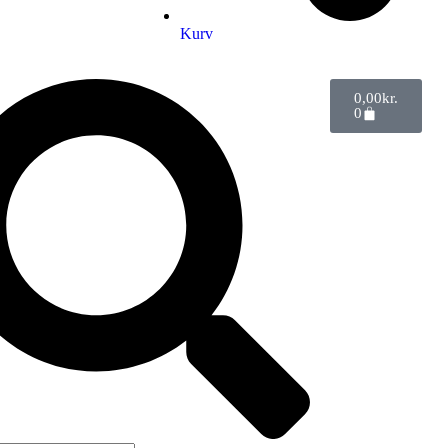
Kurv
0,00
kr.
0