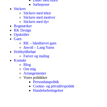
Dåser med dræn
Sæbeposer
Stickers
Stickers med tekst
Stickers med motiver
Stickers med dyr
Bogmærker
RK Design
Opskrifter
Garn
RK – håndfarvet garn
Jawoll – Lang Yarns
Hobbytilbehør
Farver og maling
Kontakt
Blog
Om mig
Arrangementer
Vores politikker
Persondatapolitik
Cookie- og privatlivspolitik
Handelsebetingelser