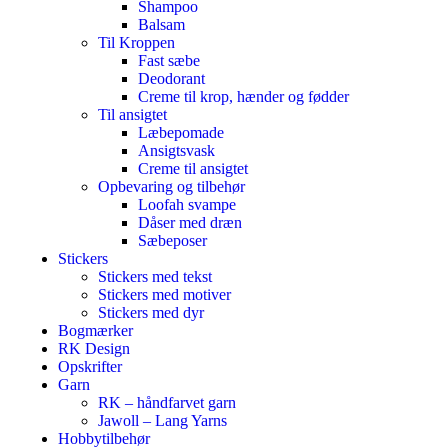
Shampoo
Balsam
Til Kroppen
Fast sæbe
Deodorant
Creme til krop, hænder og fødder
Til ansigtet
Læbepomade
Ansigtsvask
Creme til ansigtet
Opbevaring og tilbehør
Loofah svampe
Dåser med dræn
Sæbeposer
Stickers
Stickers med tekst
Stickers med motiver
Stickers med dyr
Bogmærker
RK Design
Opskrifter
Garn
RK – håndfarvet garn
Jawoll – Lang Yarns
Hobbytilbehør