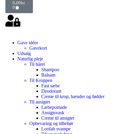
0,00
kr.
0
Gave idéer
Gavekort
Udsalg
Naturlig pleje
Til håret
Shampoo
Balsam
Til Kroppen
Fast sæbe
Deodorant
Creme til krop, hænder og fødder
Til ansigtet
Læbepomade
Ansigtsvask
Creme til ansigtet
Opbevaring og tilbehør
Loofah svampe