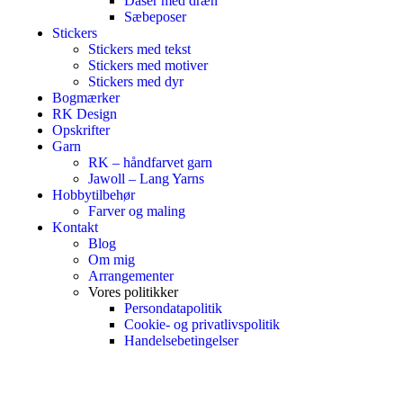
Dåser med dræn
Sæbeposer
Stickers
Stickers med tekst
Stickers med motiver
Stickers med dyr
Bogmærker
RK Design
Opskrifter
Garn
RK – håndfarvet garn
Jawoll – Lang Yarns
Hobbytilbehør
Farver og maling
Kontakt
Blog
Om mig
Arrangementer
Vores politikker
Persondatapolitik
Cookie- og privatlivspolitik
Handelsebetingelser