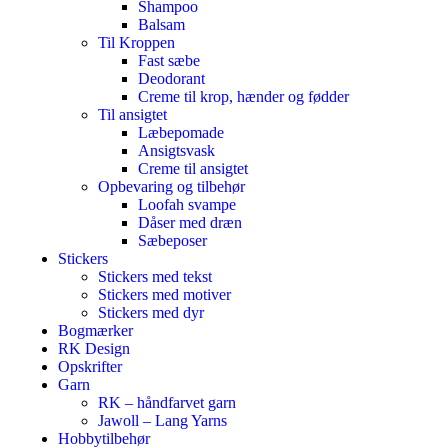
Shampoo
Balsam
Til Kroppen
Fast sæbe
Deodorant
Creme til krop, hænder og fødder
Til ansigtet
Læbepomade
Ansigtsvask
Creme til ansigtet
Opbevaring og tilbehør
Loofah svampe
Dåser med dræn
Sæbeposer
Stickers
Stickers med tekst
Stickers med motiver
Stickers med dyr
Bogmærker
RK Design
Opskrifter
Garn
RK – håndfarvet garn
Jawoll – Lang Yarns
Hobbytilbehør