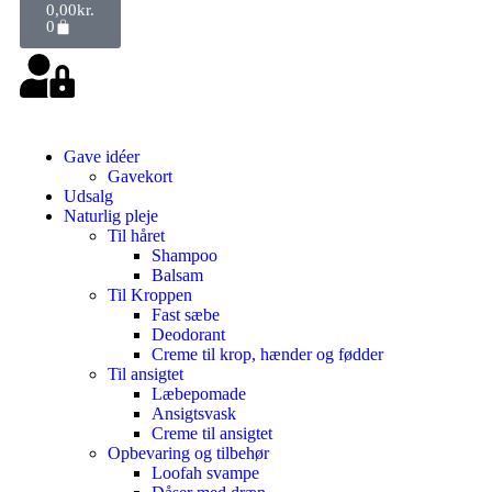
0,00
kr.
0
Gave idéer
Gavekort
Udsalg
Naturlig pleje
Til håret
Shampoo
Balsam
Til Kroppen
Fast sæbe
Deodorant
Creme til krop, hænder og fødder
Til ansigtet
Læbepomade
Ansigtsvask
Creme til ansigtet
Opbevaring og tilbehør
Loofah svampe