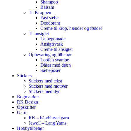
Shampoo
Balsam
Til Kroppen
Fast sæbe
Deodorant
Creme til krop, hænder og fødder
Til ansigtet
Læbepomade
Ansigtsvask
Creme til ansigtet
Opbevaring og tilbehør
Loofah svampe
Dåser med dræn
Sæbeposer
Stickers
Stickers med tekst
Stickers med motiver
Stickers med dyr
Bogmærker
RK Design
Opskrifter
Garn
RK – håndfarvet garn
Jawoll – Lang Yarns
Hobbytilbehør