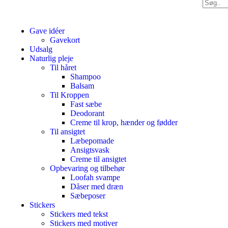
Gave idéer
Gavekort
Udsalg
Naturlig pleje
Til håret
Shampoo
Balsam
Til Kroppen
Fast sæbe
Deodorant
Creme til krop, hænder og fødder
Til ansigtet
Læbepomade
Ansigtsvask
Creme til ansigtet
Opbevaring og tilbehør
Loofah svampe
Dåser med dræn
Sæbeposer
Stickers
Stickers med tekst
Stickers med motiver