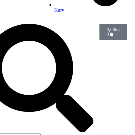
Kurv
0,00
kr.
0