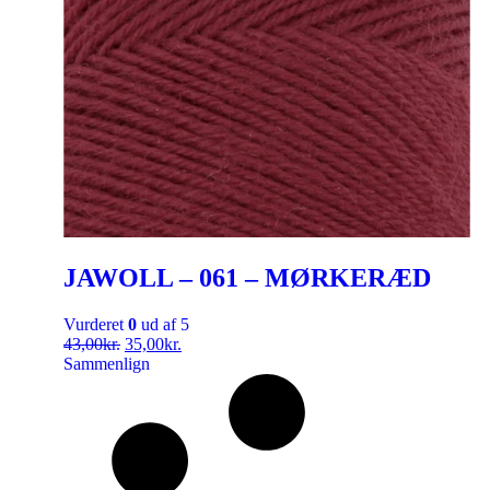
JAWOLL – 061 – MØRKERÆD
Vurderet
0
ud af 5
43,00
kr.
35,00
kr.
Sammenlign