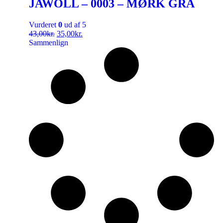
JAWOLL – 0003 – MØRK GRÅ
Vurderet
0
ud af 5
43,00
kr.
35,00
kr.
Sammenlign