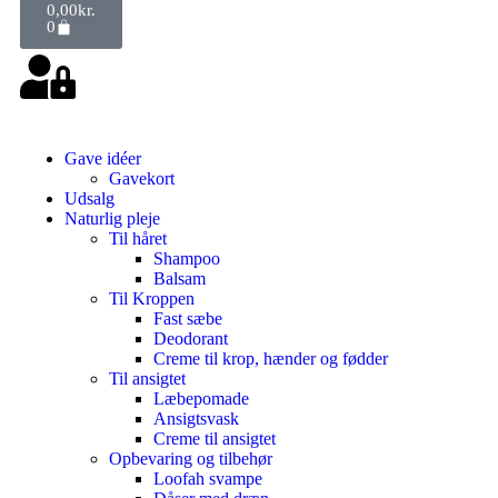
0,00
kr.
0
Gave idéer
Gavekort
Udsalg
Naturlig pleje
Til håret
Shampoo
Balsam
Til Kroppen
Fast sæbe
Deodorant
Creme til krop, hænder og fødder
Til ansigtet
Læbepomade
Ansigtsvask
Creme til ansigtet
Opbevaring og tilbehør
Loofah svampe