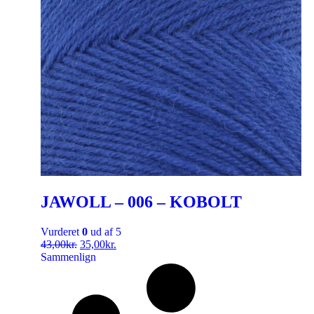
JAWOLL – 006 – KOBOLT
Vurderet
0
ud af 5
43,00
kr.
35,00
kr.
Sammenlign