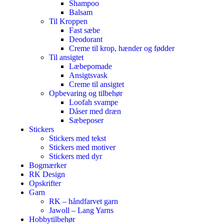
Shampoo
Balsam
Til Kroppen
Fast sæbe
Deodorant
Creme til krop, hænder og fødder
Til ansigtet
Læbepomade
Ansigtsvask
Creme til ansigtet
Opbevaring og tilbehør
Loofah svampe
Dåser med dræn
Sæbeposer
Stickers
Stickers med tekst
Stickers med motiver
Stickers med dyr
Bogmærker
RK Design
Opskrifter
Garn
RK – håndfarvet garn
Jawoll – Lang Yarns
Hobbytilbehør