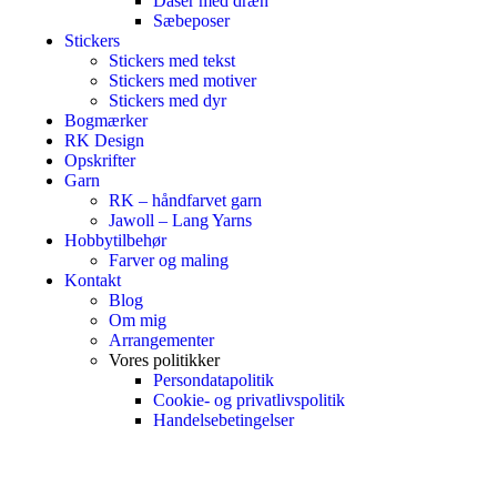
Dåser med dræn
Sæbeposer
Stickers
Stickers med tekst
Stickers med motiver
Stickers med dyr
Bogmærker
RK Design
Opskrifter
Garn
RK – håndfarvet garn
Jawoll – Lang Yarns
Hobbytilbehør
Farver og maling
Kontakt
Blog
Om mig
Arrangementer
Vores politikker
Persondatapolitik
Cookie- og privatlivspolitik
Handelsebetingelser