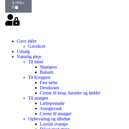
0,00
kr.
0
Gave idéer
Gavekort
Udsalg
Naturlig pleje
Til håret
Shampoo
Balsam
Til Kroppen
Fast sæbe
Deodorant
Creme til krop, hænder og fødder
Til ansigtet
Læbepomade
Ansigtsvask
Creme til ansigtet
Opbevaring og tilbehør
Loofah svampe