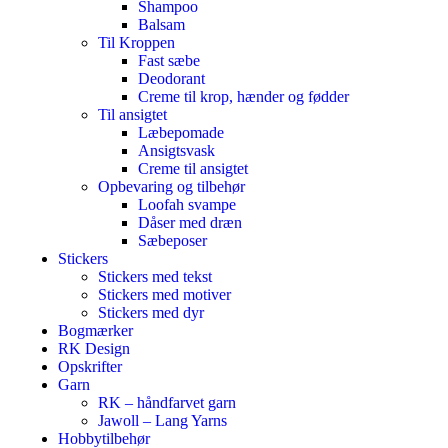
Shampoo
Balsam
Til Kroppen
Fast sæbe
Deodorant
Creme til krop, hænder og fødder
Til ansigtet
Læbepomade
Ansigtsvask
Creme til ansigtet
Opbevaring og tilbehør
Loofah svampe
Dåser med dræn
Sæbeposer
Stickers
Stickers med tekst
Stickers med motiver
Stickers med dyr
Bogmærker
RK Design
Opskrifter
Garn
RK – håndfarvet garn
Jawoll – Lang Yarns
Hobbytilbehør