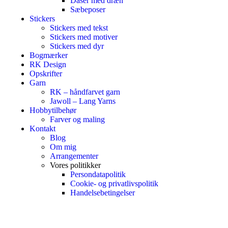
Dåser med dræn
Sæbeposer
Stickers
Stickers med tekst
Stickers med motiver
Stickers med dyr
Bogmærker
RK Design
Opskrifter
Garn
RK – håndfarvet garn
Jawoll – Lang Yarns
Hobbytilbehør
Farver og maling
Kontakt
Blog
Om mig
Arrangementer
Vores politikker
Persondatapolitik
Cookie- og privatlivspolitik
Handelsebetingelser