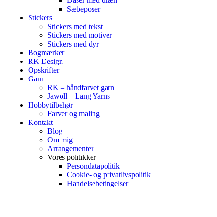
Dåser med dræn
Sæbeposer
Stickers
Stickers med tekst
Stickers med motiver
Stickers med dyr
Bogmærker
RK Design
Opskrifter
Garn
RK – håndfarvet garn
Jawoll – Lang Yarns
Hobbytilbehør
Farver og maling
Kontakt
Blog
Om mig
Arrangementer
Vores politikker
Persondatapolitik
Cookie- og privatlivspolitik
Handelsebetingelser