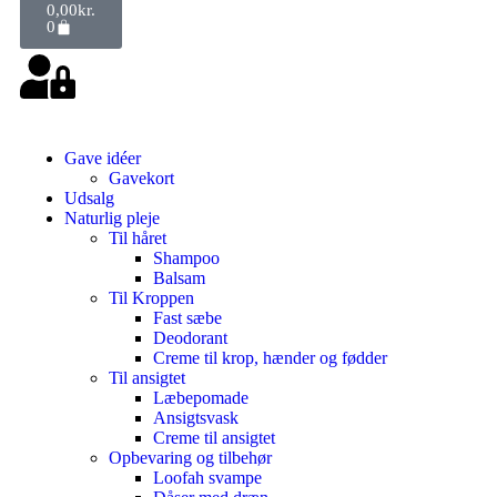
0,00
kr.
0
Gave idéer
Gavekort
Udsalg
Naturlig pleje
Til håret
Shampoo
Balsam
Til Kroppen
Fast sæbe
Deodorant
Creme til krop, hænder og fødder
Til ansigtet
Læbepomade
Ansigtsvask
Creme til ansigtet
Opbevaring og tilbehør
Loofah svampe