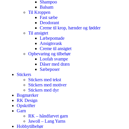
Shampoo
Balsam
Til Kroppen
Fast sæbe
Deodorant
Creme til krop, hænder og fødder
Til ansigtet
Læbepomade
Ansigtsvask
Creme til ansigtet
Opbevaring og tilbehør
Loofah svampe
Dåser med dræn
Sæbeposer
Stickers
Stickers med tekst
Stickers med motiver
Stickers med dyr
Bogmærker
RK Design
Opskrifter
Garn
RK – håndfarvet garn
Jawoll – Lang Yarns
Hobbytilbehør