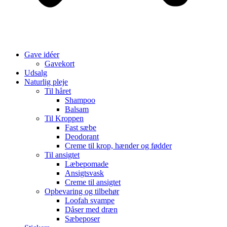
Gave idéer
Gavekort
Udsalg
Naturlig pleje
Til håret
Shampoo
Balsam
Til Kroppen
Fast sæbe
Deodorant
Creme til krop, hænder og fødder
Til ansigtet
Læbepomade
Ansigtsvask
Creme til ansigtet
Opbevaring og tilbehør
Loofah svampe
Dåser med dræn
Sæbeposer