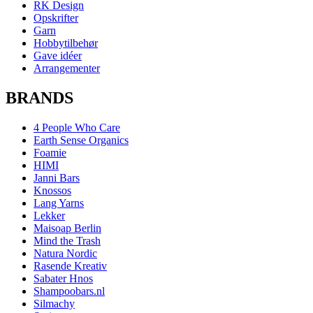
RK Design
Opskrifter
Garn
Hobbytilbehør
Gave idéer
Arrangementer
BRANDS
4 People Who Care
Earth Sense Organics
Foamie
HIMI
Janni Bars
Knossos
Lang Yarns
Lekker
Maisoap Berlin
Mind the Trash
Natura Nordic
Rasende Kreativ
Sabater Hnos
Shampoobars.nl
Silmachy