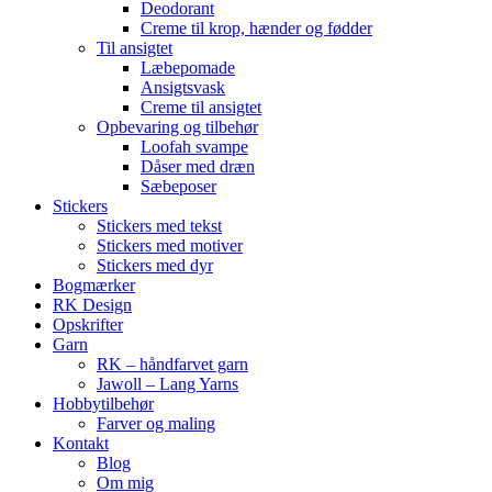
Deodorant
Creme til krop, hænder og fødder
Til ansigtet
Læbepomade
Ansigtsvask
Creme til ansigtet
Opbevaring og tilbehør
Loofah svampe
Dåser med dræn
Sæbeposer
Stickers
Stickers med tekst
Stickers med motiver
Stickers med dyr
Bogmærker
RK Design
Opskrifter
Garn
RK – håndfarvet garn
Jawoll – Lang Yarns
Hobbytilbehør
Farver og maling
Kontakt
Blog
Om mig