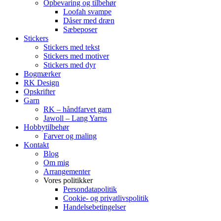
Opbevaring og tilbehør
Loofah svampe
Dåser med dræn
Sæbeposer
Stickers
Stickers med tekst
Stickers med motiver
Stickers med dyr
Bogmærker
RK Design
Opskrifter
Garn
RK – håndfarvet garn
Jawoll – Lang Yarns
Hobbytilbehør
Farver og maling
Kontakt
Blog
Om mig
Arrangementer
Vores politikker
Persondatapolitik
Cookie- og privatlivspolitik
Handelsebetingelser