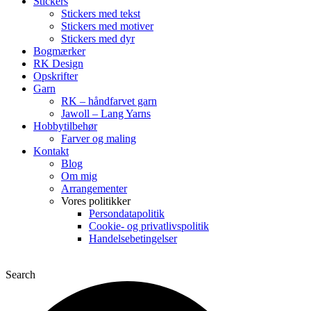
Stickers
Stickers med tekst
Stickers med motiver
Stickers med dyr
Bogmærker
RK Design
Opskrifter
Garn
RK – håndfarvet garn
Jawoll – Lang Yarns
Hobbytilbehør
Farver og maling
Kontakt
Blog
Om mig
Arrangementer
Vores politikker
Persondatapolitik
Cookie- og privatlivspolitik
Handelsebetingelser
Search