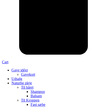
Cart
Gave idéer
Gavekort
Udsalg
Naturlig pleje
Til håret
Shampoo
Balsam
Til Kroppen
Fast sæbe