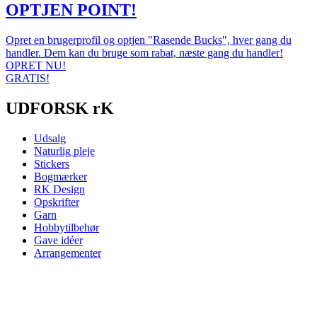
OPTJEN POINT!
Opret en brugerprofil og optjen "Rasende Bucks", hver gang du
handler. Dem kan du bruge som rabat, næste gang du handler!
OPRET NU!
GRATIS!
UDFORSK rK
Udsalg
Naturlig pleje
Stickers
Bogmærker
RK Design
Opskrifter
Garn
Hobbytilbehør
Gave idéer
Arrangementer