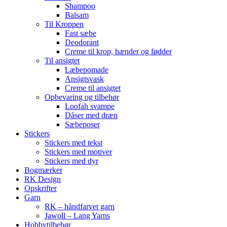
Shampoo
Balsam
Til Kroppen
Fast sæbe
Deodorant
Creme til krop, hænder og fødder
Til ansigtet
Læbepomade
Ansigtsvask
Creme til ansigtet
Opbevaring og tilbehør
Loofah svampe
Dåser med dræn
Sæbeposer
Stickers
Stickers med tekst
Stickers med motiver
Stickers med dyr
Bogmærker
RK Design
Opskrifter
Garn
RK – håndfarvet garn
Jawoll – Lang Yarns
Hobbytilbehør