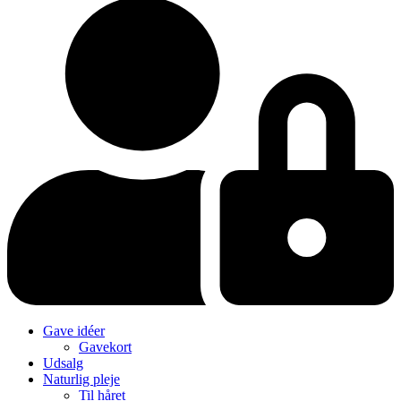
Gave idéer
Gavekort
Udsalg
Naturlig pleje
Til håret