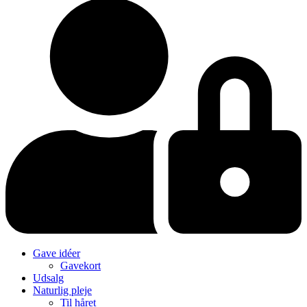
Gave idéer
Gavekort
Udsalg
Naturlig pleje
Til håret