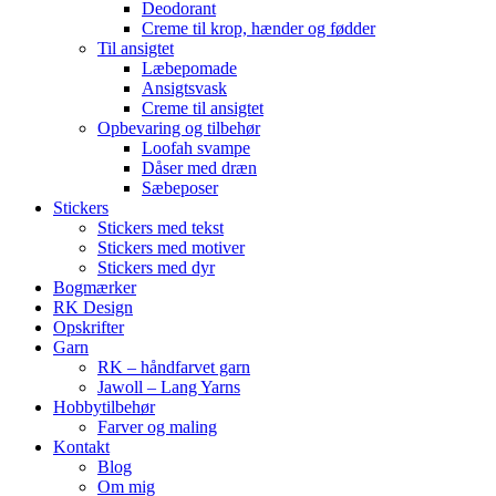
Deodorant
Creme til krop, hænder og fødder
Til ansigtet
Læbepomade
Ansigtsvask
Creme til ansigtet
Opbevaring og tilbehør
Loofah svampe
Dåser med dræn
Sæbeposer
Stickers
Stickers med tekst
Stickers med motiver
Stickers med dyr
Bogmærker
RK Design
Opskrifter
Garn
RK – håndfarvet garn
Jawoll – Lang Yarns
Hobbytilbehør
Farver og maling
Kontakt
Blog
Om mig