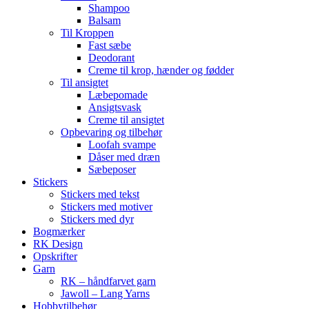
Shampoo
Balsam
Til Kroppen
Fast sæbe
Deodorant
Creme til krop, hænder og fødder
Til ansigtet
Læbepomade
Ansigtsvask
Creme til ansigtet
Opbevaring og tilbehør
Loofah svampe
Dåser med dræn
Sæbeposer
Stickers
Stickers med tekst
Stickers med motiver
Stickers med dyr
Bogmærker
RK Design
Opskrifter
Garn
RK – håndfarvet garn
Jawoll – Lang Yarns
Hobbytilbehør