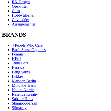
RK Design
Opskrifter
Garn
Hobbytilbehør
Gave idéer
Arrangementer
BRANDS
4 People Who Care
Earth Sense Organics
Foamie
HIMI
Janni Bars
Knossos
Lang Yarns
Lekker
Maisoap Berlin
Mind the Trash
Natura Nordic
Rasende Kreativ
Sabater Hnos
Shampoobars.nl
Silmachy