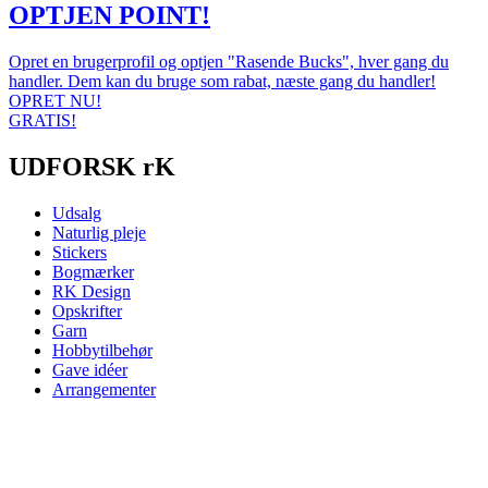
OPTJEN POINT!
Opret en brugerprofil og optjen "Rasende Bucks", hver gang du
handler. Dem kan du bruge som rabat, næste gang du handler!
OPRET NU!
GRATIS!
UDFORSK rK
Udsalg
Naturlig pleje
Stickers
Bogmærker
RK Design
Opskrifter
Garn
Hobbytilbehør
Gave idéer
Arrangementer