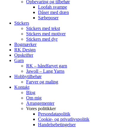
Opbevaring og tilbehør
Loofah svampe
Dåser med dræn
Sæbeposer
Stickers
Stickers med tekst
Stickers med motiver
Stickers med dyr
Bogmærker
RK Design
Opskrifter
Garn
RK – håndfarvet garn
Jawoll – Lang Yarns
Hobbytilbehør
Farver og maling
Kontakt
Blog
Om mig
Arrangementer
Vores politikker
Persondatapolitik
Cookie- og privatlivspolitik
Handelsebetingelser