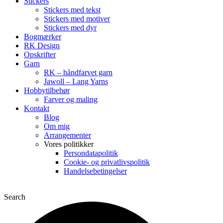
Stickers
Stickers med tekst
Stickers med motiver
Stickers med dyr
Bogmærker
RK Design
Opskrifter
Garn
RK – håndfarvet garn
Jawoll – Lang Yarns
Hobbytilbehør
Farver og maling
Kontakt
Blog
Om mig
Arrangementer
Vores politikker
Persondatapolitik
Cookie- og privatlivspolitik
Handelsebetingelser
Search