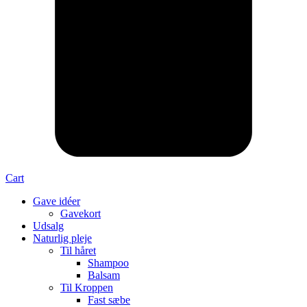
Cart
Gave idéer
Gavekort
Udsalg
Naturlig pleje
Til håret
Shampoo
Balsam
Til Kroppen
Fast sæbe