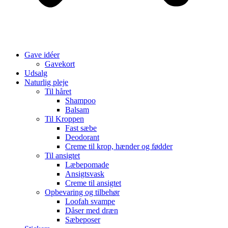
Gave idéer
Gavekort
Udsalg
Naturlig pleje
Til håret
Shampoo
Balsam
Til Kroppen
Fast sæbe
Deodorant
Creme til krop, hænder og fødder
Til ansigtet
Læbepomade
Ansigtsvask
Creme til ansigtet
Opbevaring og tilbehør
Loofah svampe
Dåser med dræn
Sæbeposer