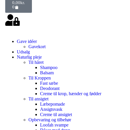
0,00
kr.
0
Gave idéer
Gavekort
Udsalg
Naturlig pleje
Til håret
Shampoo
Balsam
Til Kroppen
Fast sæbe
Deodorant
Creme til krop, hænder og fødder
Til ansigtet
Læbepomade
Ansigtsvask
Creme til ansigtet
Opbevaring og tilbehør
Loofah svampe