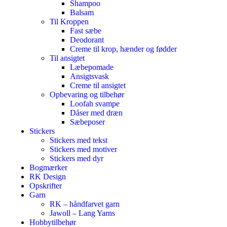
Shampoo
Balsam
Til Kroppen
Fast sæbe
Deodorant
Creme til krop, hænder og fødder
Til ansigtet
Læbepomade
Ansigtsvask
Creme til ansigtet
Opbevaring og tilbehør
Loofah svampe
Dåser med dræn
Sæbeposer
Stickers
Stickers med tekst
Stickers med motiver
Stickers med dyr
Bogmærker
RK Design
Opskrifter
Garn
RK – håndfarvet garn
Jawoll – Lang Yarns
Hobbytilbehør