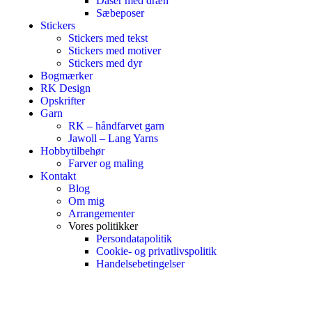
Dåser med dræn
Sæbeposer
Stickers
Stickers med tekst
Stickers med motiver
Stickers med dyr
Bogmærker
RK Design
Opskrifter
Garn
RK – håndfarvet garn
Jawoll – Lang Yarns
Hobbytilbehør
Farver og maling
Kontakt
Blog
Om mig
Arrangementer
Vores politikker
Persondatapolitik
Cookie- og privatlivspolitik
Handelsebetingelser