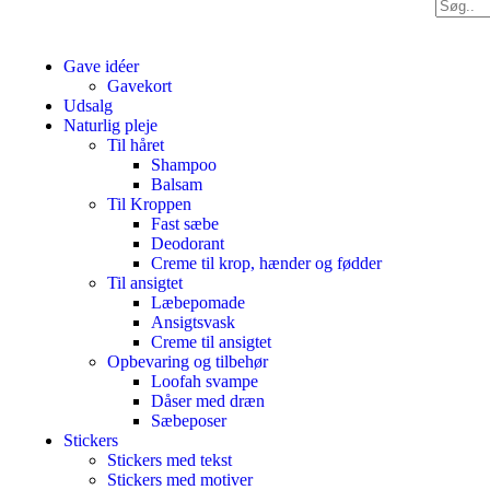
Gave idéer
Gavekort
Udsalg
Naturlig pleje
Til håret
Shampoo
Balsam
Til Kroppen
Fast sæbe
Deodorant
Creme til krop, hænder og fødder
Til ansigtet
Læbepomade
Ansigtsvask
Creme til ansigtet
Opbevaring og tilbehør
Loofah svampe
Dåser med dræn
Sæbeposer
Stickers
Stickers med tekst
Stickers med motiver