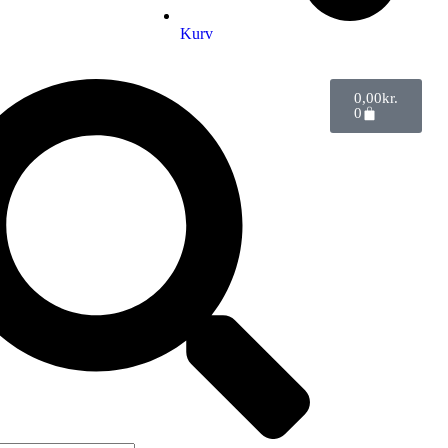
Kurv
0,00
kr.
0