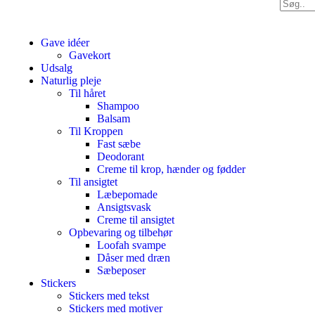
Gave idéer
Gavekort
Udsalg
Naturlig pleje
Til håret
Shampoo
Balsam
Til Kroppen
Fast sæbe
Deodorant
Creme til krop, hænder og fødder
Til ansigtet
Læbepomade
Ansigtsvask
Creme til ansigtet
Opbevaring og tilbehør
Loofah svampe
Dåser med dræn
Sæbeposer
Stickers
Stickers med tekst
Stickers med motiver