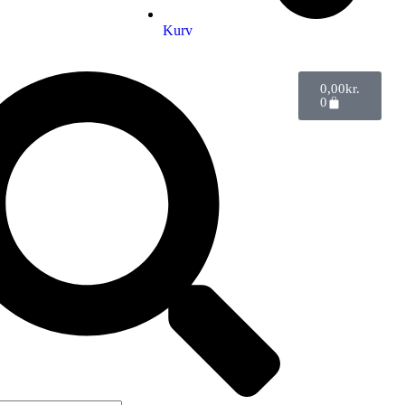
Kurv
0,00
kr.
0