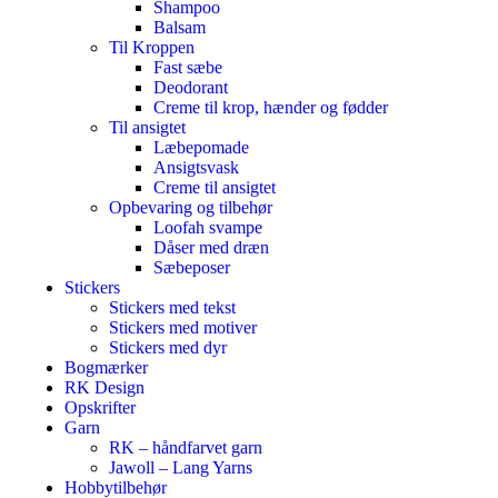
Shampoo
Balsam
Til Kroppen
Fast sæbe
Deodorant
Creme til krop, hænder og fødder
Til ansigtet
Læbepomade
Ansigtsvask
Creme til ansigtet
Opbevaring og tilbehør
Loofah svampe
Dåser med dræn
Sæbeposer
Stickers
Stickers med tekst
Stickers med motiver
Stickers med dyr
Bogmærker
RK Design
Opskrifter
Garn
RK – håndfarvet garn
Jawoll – Lang Yarns
Hobbytilbehør