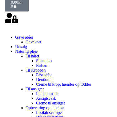
0,00
kr.
0
Gave idéer
Gavekort
Udsalg
Naturlig pleje
Til håret
Shampoo
Balsam
Til Kroppen
Fast sæbe
Deodorant
Creme til krop, hænder og fødder
Til ansigtet
Læbepomade
Ansigtsvask
Creme til ansigtet
Opbevaring og tilbehør
Loofah svampe