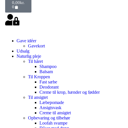
0,00
kr.
0
Gave idéer
Gavekort
Udsalg
Naturlig pleje
Til håret
Shampoo
Balsam
Til Kroppen
Fast sæbe
Deodorant
Creme til krop, hænder og fødder
Til ansigtet
Læbepomade
Ansigtsvask
Creme til ansigtet
Opbevaring og tilbehør
Loofah svampe