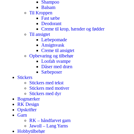
Shampoo
Balsam
Til Kroppen
Fast sæbe
Deodorant
Creme til krop, hænder og fødder
Til ansigtet
Læbepomade
Ansigtsvask
Creme til ansigtet
Opbevaring og tilbehør
Loofah svampe
Dåser med dræn
Sæbeposer
Stickers
Stickers med tekst
Stickers med motiver
Stickers med dyr
Bogmærker
RK Design
Opskrifter
Garn
RK – håndfarvet garn
Jawoll – Lang Yarns
Hobbytilbehør