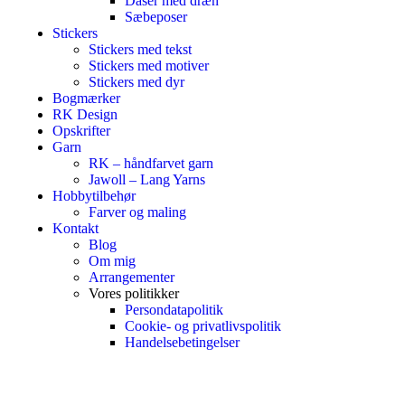
Dåser med dræn
Sæbeposer
Stickers
Stickers med tekst
Stickers med motiver
Stickers med dyr
Bogmærker
RK Design
Opskrifter
Garn
RK – håndfarvet garn
Jawoll – Lang Yarns
Hobbytilbehør
Farver og maling
Kontakt
Blog
Om mig
Arrangementer
Vores politikker
Persondatapolitik
Cookie- og privatlivspolitik
Handelsebetingelser