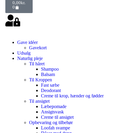
0,00
kr.
0
Gave idéer
Gavekort
Udsalg
Naturlig pleje
Til håret
Shampoo
Balsam
Til Kroppen
Fast sæbe
Deodorant
Creme til krop, hænder og fødder
Til ansigtet
Læbepomade
Ansigtsvask
Creme til ansigtet
Opbevaring og tilbehør
Loofah svampe