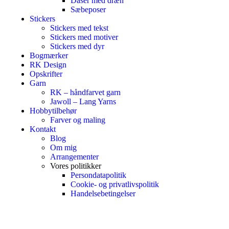
Dåser med dræn
Sæbeposer
Stickers
Stickers med tekst
Stickers med motiver
Stickers med dyr
Bogmærker
RK Design
Opskrifter
Garn
RK – håndfarvet garn
Jawoll – Lang Yarns
Hobbytilbehør
Farver og maling
Kontakt
Blog
Om mig
Arrangementer
Vores politikker
Persondatapolitik
Cookie- og privatlivspolitik
Handelsebetingelser