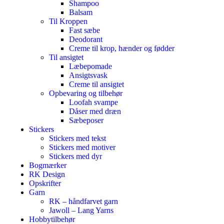
Shampoo
Balsam
Til Kroppen
Fast sæbe
Deodorant
Creme til krop, hænder og fødder
Til ansigtet
Læbepomade
Ansigtsvask
Creme til ansigtet
Opbevaring og tilbehør
Loofah svampe
Dåser med dræn
Sæbeposer
Stickers
Stickers med tekst
Stickers med motiver
Stickers med dyr
Bogmærker
RK Design
Opskrifter
Garn
RK – håndfarvet garn
Jawoll – Lang Yarns
Hobbytilbehør