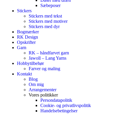
Dåser med dræn
Sæbeposer
Stickers
Stickers med tekst
Stickers med motiver
Stickers med dyr
Bogmærker
RK Design
Opskrifter
Garn
RK – håndfarvet garn
Jawoll – Lang Yarns
Hobbytilbehør
Farver og maling
Kontakt
Blog
Om mig
Arrangementer
Vores politikker
Persondatapolitik
Cookie- og privatlivspolitik
Handelsebetingelser