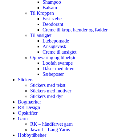
Shampoo
Balsam
Til Kroppen
Fast sæbe
Deodorant
Creme til krop, hænder og fødder
Til ansigtet
Læbepomade
Ansigtsvask
Creme til ansigtet
Opbevaring og tilbehør
Loofah svampe
Dåser med dræn
Sæbeposer
Stickers
Stickers med tekst
Stickers med motiver
Stickers med dyr
Bogmærker
RK Design
Opskrifter
Garn
RK – håndfarvet garn
Jawoll – Lang Yarns
Hobbytilbehør