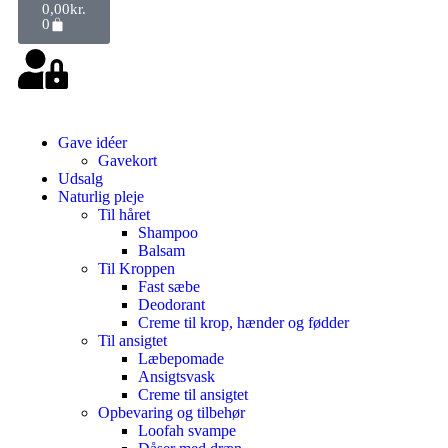
0,00
kr.
0
Gave idéer
Gavekort
Udsalg
Naturlig pleje
Til håret
Shampoo
Balsam
Til Kroppen
Fast sæbe
Deodorant
Creme til krop, hænder og fødder
Til ansigtet
Læbepomade
Ansigtsvask
Creme til ansigtet
Opbevaring og tilbehør
Loofah svampe