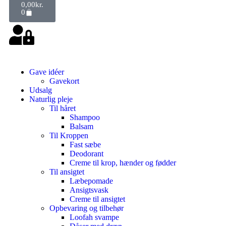
0,00
kr.
0
Gave idéer
Gavekort
Udsalg
Naturlig pleje
Til håret
Shampoo
Balsam
Til Kroppen
Fast sæbe
Deodorant
Creme til krop, hænder og fødder
Til ansigtet
Læbepomade
Ansigtsvask
Creme til ansigtet
Opbevaring og tilbehør
Loofah svampe