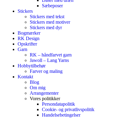
Dåser med dræn
Sæbeposer
Stickers
Stickers med tekst
Stickers med motiver
Stickers med dyr
Bogmærker
RK Design
Opskrifter
Garn
RK – håndfarvet garn
Jawoll – Lang Yarns
Hobbytilbehør
Farver og maling
Kontakt
Blog
Om mig
Arrangementer
Vores politikker
Persondatapolitik
Cookie- og privatlivspolitik
Handelsebetingelser