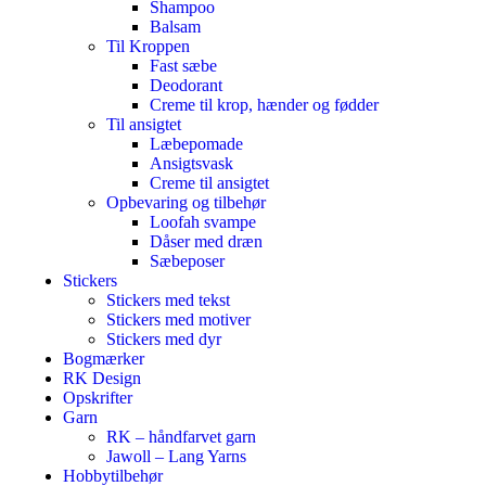
Shampoo
Balsam
Til Kroppen
Fast sæbe
Deodorant
Creme til krop, hænder og fødder
Til ansigtet
Læbepomade
Ansigtsvask
Creme til ansigtet
Opbevaring og tilbehør
Loofah svampe
Dåser med dræn
Sæbeposer
Stickers
Stickers med tekst
Stickers med motiver
Stickers med dyr
Bogmærker
RK Design
Opskrifter
Garn
RK – håndfarvet garn
Jawoll – Lang Yarns
Hobbytilbehør