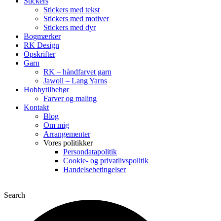
Stickers
Stickers med tekst
Stickers med motiver
Stickers med dyr
Bogmærker
RK Design
Opskrifter
Garn
RK – håndfarvet garn
Jawoll – Lang Yarns
Hobbytilbehør
Farver og maling
Kontakt
Blog
Om mig
Arrangementer
Vores politikker
Persondatapolitik
Cookie- og privatlivspolitik
Handelsebetingelser
Search