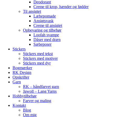
Deodorant
Creme til krop, hænder og fødder
Til ansigtet
Læbepomade
Ansigtsvask
Creme til ansigtet
Opbevaring og tilbehør
Loofah svampe
Dåser med dræn
Sæbeposer
Stickers
Stickers med tekst
Stickers med motiver
Stickers med dyr
Bogmærker
RK Design
Opskrifter
Garn
RK – håndfarvet garn
Jawoll – Lang Yarns
Hobbytilbehør
Farver og maling
Kontakt
Blog
Om mig