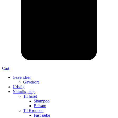
Cart
Gave idéer
Gavekort
Udsalg
Naturlig pleje
Til håret
Shampoo
Balsam
Til Kroppen
Fast sæbe