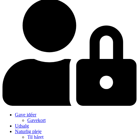
Gave idéer
Gavekort
Udsalg
Naturlig pleje
Til håret