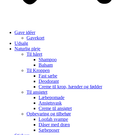
Gave idéer
Gavekort
Udsalg
Naturlig pleje
Til håret
Shampoo
Balsam
Til Kroppen
Fast sæbe
Deodorant
Creme til krop, hænder og fødder
Til ansigtet
Læbepomade
Ansigtsvask
Creme til ansigtet
Opbevaring og tilbehør
Loofah svampe
Dåser med dræn
Sæbeposer