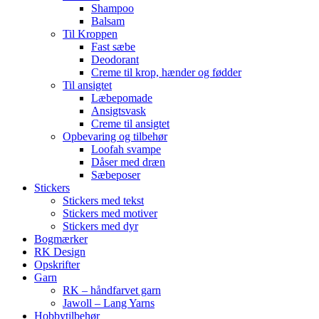
Shampoo
Balsam
Til Kroppen
Fast sæbe
Deodorant
Creme til krop, hænder og fødder
Til ansigtet
Læbepomade
Ansigtsvask
Creme til ansigtet
Opbevaring og tilbehør
Loofah svampe
Dåser med dræn
Sæbeposer
Stickers
Stickers med tekst
Stickers med motiver
Stickers med dyr
Bogmærker
RK Design
Opskrifter
Garn
RK – håndfarvet garn
Jawoll – Lang Yarns
Hobbytilbehør