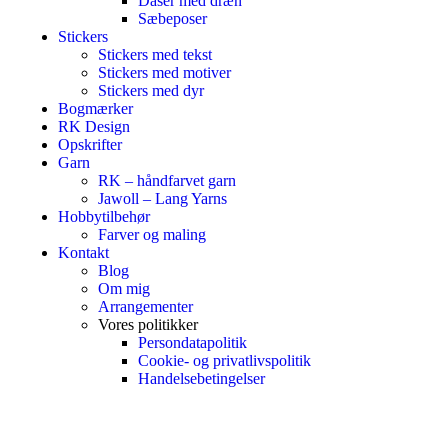
Dåser med dræn
Sæbeposer
Stickers
Stickers med tekst
Stickers med motiver
Stickers med dyr
Bogmærker
RK Design
Opskrifter
Garn
RK – håndfarvet garn
Jawoll – Lang Yarns
Hobbytilbehør
Farver og maling
Kontakt
Blog
Om mig
Arrangementer
Vores politikker
Persondatapolitik
Cookie- og privatlivspolitik
Handelsebetingelser