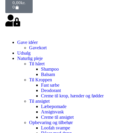
0,00
kr.
0
Gave idéer
Gavekort
Udsalg
Naturlig pleje
Til håret
Shampoo
Balsam
Til Kroppen
Fast sæbe
Deodorant
Creme til krop, hænder og fødder
Til ansigtet
Læbepomade
Ansigtsvask
Creme til ansigtet
Opbevaring og tilbehør
Loofah svampe