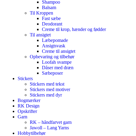
Shampoo
Balsam
Til Kroppen
Fast sæbe
Deodorant
Creme til krop, hænder og fødder
Til ansigtet
Læbepomade
Ansigtsvask
Creme til ansigtet
Opbevaring og tilbehør
Loofah svampe
Dåser med dræn
Sæbeposer
Stickers
Stickers med tekst
Stickers med motiver
Stickers med dyr
Bogmærker
RK Design
Opskrifter
Garn
RK – håndfarvet garn
Jawoll – Lang Yarns
Hobbytilbehør