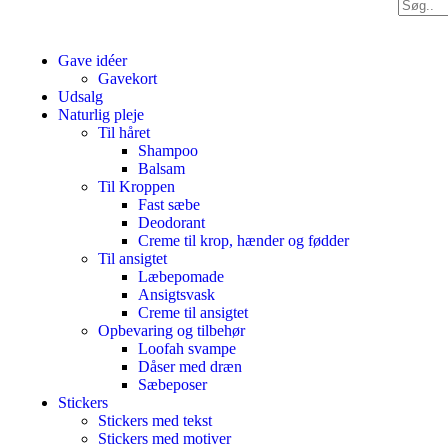
Gave idéer
Gavekort
Udsalg
Naturlig pleje
Til håret
Shampoo
Balsam
Til Kroppen
Fast sæbe
Deodorant
Creme til krop, hænder og fødder
Til ansigtet
Læbepomade
Ansigtsvask
Creme til ansigtet
Opbevaring og tilbehør
Loofah svampe
Dåser med dræn
Sæbeposer
Stickers
Stickers med tekst
Stickers med motiver