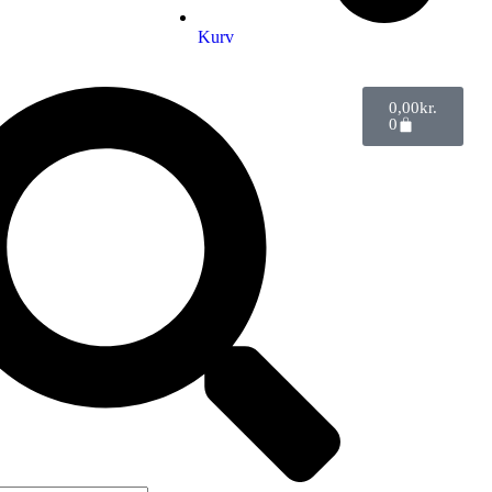
Kurv
0,00
kr.
0