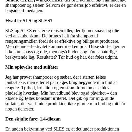
shampooer og sæber. Selvom de gør deres job effektivt, er der en
bagside af medaljen.
Hvad er SLS og SLES?
SLS og SLES er stærke rensemidler, der fjerner snavs og olie
ved at skabe skum. De bruges i alt fra shampoo til
rengøringsmidler, fordi de er effektive og billige at producere.
Men denne effektivitet kommer med en pris. Disse stoffer fjerner
ikke kun snavs og olie, men også hudens og hårets naturlige
beskyttende lag. Resultatet? Tør hud og hår, der føles udpint.
Min oplevelse med sulfater
Jeg har prøvet shampooer og sæber, der i starten føltes
fantastiske, men efter et par dages brug begyndte min hud at
reagere. Tørhed, irritation og en stram fornemmelse blev
pludselig hverdag. Min hovedbund blev også påvirket – den
kløede og føltes konstant irriteret. Det gik op for mig, at de
sulfater, der var i mine produkter, ikke gjorde min hud og mit hår
nogen tjenester.
Den skjulte fare: 1,4-dioxan
En anden bekymring ved SLES er, at det under produktionen