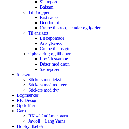
Shampoo
Balsam
Til Kroppen
Fast sæbe
Deodorant
Creme til krop, hænder og fødder
Til ansigtet
Læbepomade
Ansigtsvask
Creme til ansigtet
Opbevaring og tilbehør
Loofah svampe
Dåser med dræn
Sæbeposer
Stickers
Stickers med tekst
Stickers med motiver
Stickers med dyr
Bogmærker
RK Design
Opskrifter
Garn
RK – håndfarvet garn
Jawoll – Lang Yarns
Hobbytilbehør