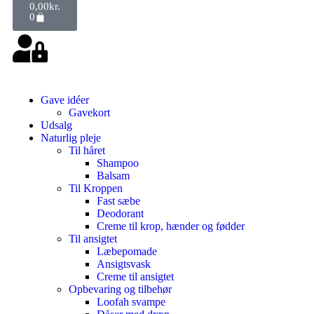
0,00
kr.
0
Gave idéer
Gavekort
Udsalg
Naturlig pleje
Til håret
Shampoo
Balsam
Til Kroppen
Fast sæbe
Deodorant
Creme til krop, hænder og fødder
Til ansigtet
Læbepomade
Ansigtsvask
Creme til ansigtet
Opbevaring og tilbehør
Loofah svampe