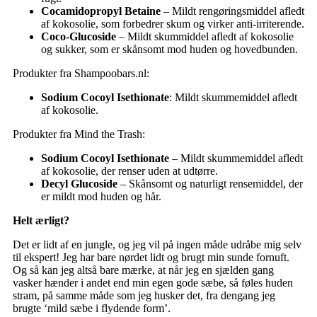
Cocamidopropyl Betaine
– Mildt rengøringsmiddel afledt
af kokosolie, som forbedrer skum og virker anti-irriterende.
Coco-Glucoside
– Mildt skummiddel afledt af kokosolie
og sukker, som er skånsomt mod huden og hovedbunden.
Produkter fra Shampoobars.nl:
Sodium Cocoyl Isethionate
: Mildt skummemiddel afledt
af kokosolie.
Produkter fra Mind the Trash:
Sodium Cocoyl Isethionate
– Mildt skummemiddel afledt
af kokosolie, der renser uden at udtørre.
Decyl Glucoside
– Skånsomt og naturligt rensemiddel, der
er mildt mod huden og hår.
Helt ærligt?
Det er lidt af en jungle, og jeg vil på ingen måde udråbe mig selv
til ekspert! Jeg har bare nørdet lidt og brugt min sunde fornuft.
Og så kan jeg altså bare mærke, at når jeg en sjælden gang
vasker hænder i andet end min egen gode sæbe, så føles huden
stram, på samme måde som jeg husker det, fra dengang jeg
brugte ‘mild sæbe i flydende form’.