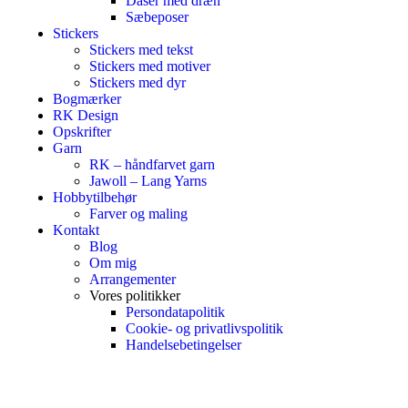
Dåser med dræn
Sæbeposer
Stickers
Stickers med tekst
Stickers med motiver
Stickers med dyr
Bogmærker
RK Design
Opskrifter
Garn
RK – håndfarvet garn
Jawoll – Lang Yarns
Hobbytilbehør
Farver og maling
Kontakt
Blog
Om mig
Arrangementer
Vores politikker
Persondatapolitik
Cookie- og privatlivspolitik
Handelsebetingelser