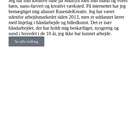
Jeg har min kreative base på Midtfyn med min mand og vores
børn, nano-farveri og kreativt værksted. På internettet har jeg
bemægtiget mig aliasset RasendeKreativ. Jeg har været
udenfor arbejdsmarkedet siden 2013, men er uddannet lærer
med linjefag i håndarbejde og billedkunst. Det er især
håndarbejdet, der har holdt mig beskæftiget, nysgerrig og
sund i hovedet i de 10 år, jeg ikke har kunnet arbejde.
Se alle indlæg