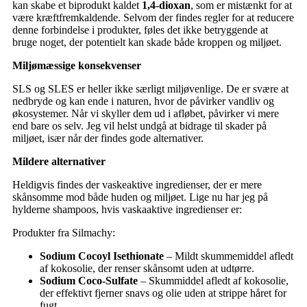
kan skabe et biprodukt kaldet
1,4-dioxan
, som er mistænkt for at
være kræftfremkaldende. Selvom der findes regler for at reducere
denne forbindelse i produkter, føles det ikke betryggende at
bruge noget, der potentielt kan skade både kroppen og miljøet.
Miljømæssige konsekvenser
SLS og SLES er heller ikke særligt miljøvenlige. De er svære at
nedbryde og kan ende i naturen, hvor de påvirker vandliv og
økosystemer. Når vi skyller dem ud i afløbet, påvirker vi mere
end bare os selv. Jeg vil helst undgå at bidrage til skader på
miljøet, især når der findes gode alternativer.
Mildere alternativer
Heldigvis findes der vaskeaktive ingredienser, der er mere
skånsomme mod både huden og miljøet. Lige nu har jeg på
hylderne shampoos, hvis vaskaaktive ingredienser er:
Produkter fra Silmachy:
Sodium Cocoyl Isethionate
– Mildt skummemiddel afledt
af kokosolie, der renser skånsomt uden at udtørre.
Sodium Coco-Sulfate
– Skummiddel afledt af kokosolie,
der effektivt fjerner snavs og olie uden at strippe håret for
fugt.