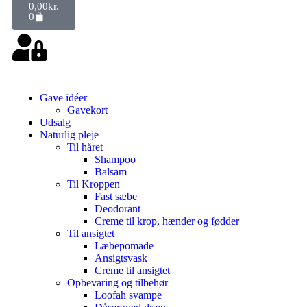
0,00
kr.
0
Gave idéer
Gavekort
Udsalg
Naturlig pleje
Til håret
Shampoo
Balsam
Til Kroppen
Fast sæbe
Deodorant
Creme til krop, hænder og fødder
Til ansigtet
Læbepomade
Ansigtsvask
Creme til ansigtet
Opbevaring og tilbehør
Loofah svampe