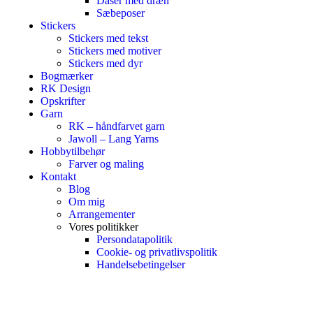
Dåser med dræn
Sæbeposer
Stickers
Stickers med tekst
Stickers med motiver
Stickers med dyr
Bogmærker
RK Design
Opskrifter
Garn
RK – håndfarvet garn
Jawoll – Lang Yarns
Hobbytilbehør
Farver og maling
Kontakt
Blog
Om mig
Arrangementer
Vores politikker
Persondatapolitik
Cookie- og privatlivspolitik
Handelsebetingelser