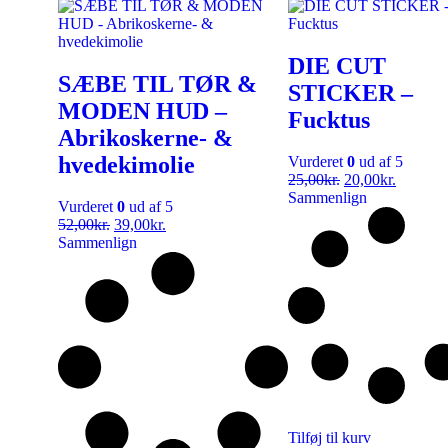
DIE CUT
SÆBE TIL TØR &
STICKER –
MODEN HUD –
Fucktus
Abrikoskerne- &
hvedekimolie
Vurderet
0
ud af 5
25,00
kr.
20,00
kr.
Sammenlign
Vurderet
0
ud af 5
52,00
kr.
39,00
kr.
Sammenlign
Tilføj til kurv