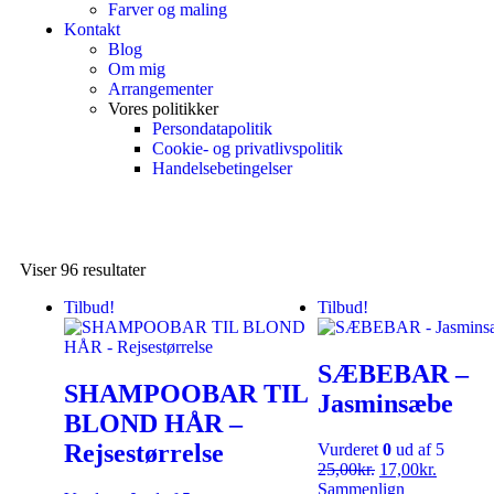
Farver og maling
Kontakt
Blog
Om mig
Arrangementer
Vores politikker
Persondatapolitik
Cookie- og privatlivspolitik
Handelsebetingelser
Viser 96 resultater
Tilbud!
Tilbud!
SÆBEBAR –
SHAMPOOBAR TIL
Jasminsæbe
BLOND HÅR –
Rejsestørrelse
Vurderet
0
ud af 5
25,00
kr.
17,00
kr.
Sammenlign