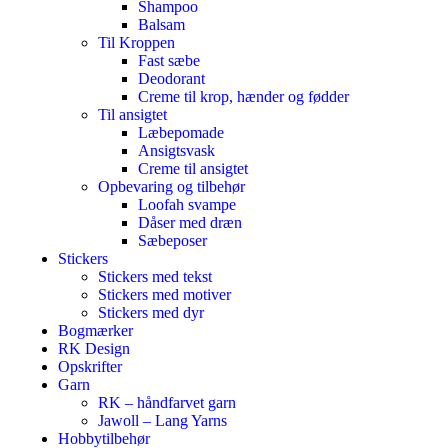
Shampoo
Balsam
Til Kroppen
Fast sæbe
Deodorant
Creme til krop, hænder og fødder
Til ansigtet
Læbepomade
Ansigtsvask
Creme til ansigtet
Opbevaring og tilbehør
Loofah svampe
Dåser med dræn
Sæbeposer
Stickers
Stickers med tekst
Stickers med motiver
Stickers med dyr
Bogmærker
RK Design
Opskrifter
Garn
RK – håndfarvet garn
Jawoll – Lang Yarns
Hobbytilbehør