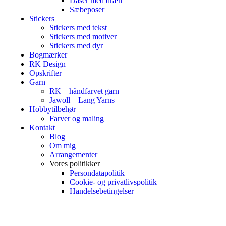
Dåser med dræn
Sæbeposer
Stickers
Stickers med tekst
Stickers med motiver
Stickers med dyr
Bogmærker
RK Design
Opskrifter
Garn
RK – håndfarvet garn
Jawoll – Lang Yarns
Hobbytilbehør
Farver og maling
Kontakt
Blog
Om mig
Arrangementer
Vores politikker
Persondatapolitik
Cookie- og privatlivspolitik
Handelsebetingelser