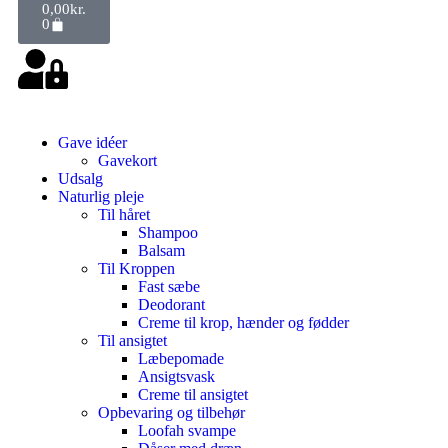
0,00
kr.
0
Gave idéer
Gavekort
Udsalg
Naturlig pleje
Til håret
Shampoo
Balsam
Til Kroppen
Fast sæbe
Deodorant
Creme til krop, hænder og fødder
Til ansigtet
Læbepomade
Ansigtsvask
Creme til ansigtet
Opbevaring og tilbehør
Loofah svampe