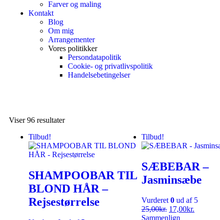
Farver og maling
Kontakt
Blog
Om mig
Arrangementer
Vores politikker
Persondatapolitik
Cookie- og privatlivspolitik
Handelsebetingelser
Viser 96 resultater
Tilbud!
Tilbud!
SÆBEBAR –
SHAMPOOBAR TIL
Jasminsæbe
BLOND HÅR –
Rejsestørrelse
Vurderet
0
ud af 5
25,00
kr.
17,00
kr.
Sammenlign