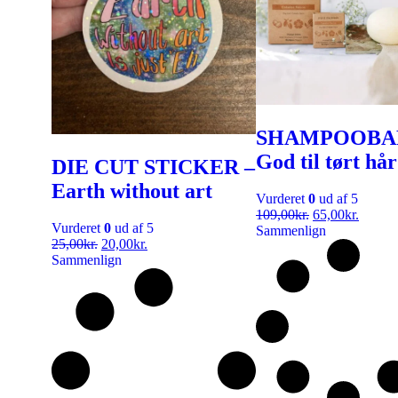
SHAMPOOBA
God til tørt hår
DIE CUT STICKER –
Earth without art
Vurderet
0
ud af 5
109,00
kr.
65,00
kr.
Vurderet
0
ud af 5
Sammenlign
25,00
kr.
20,00
kr.
Sammenlign