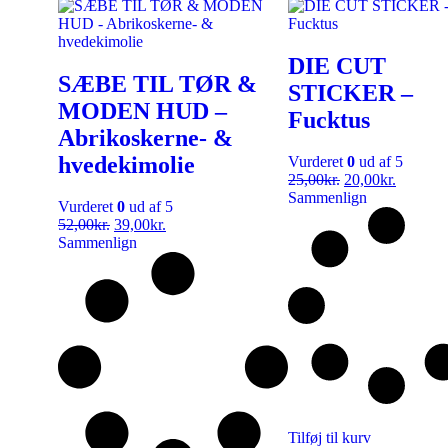
DIE CUT
SÆBE TIL TØR &
STICKER –
MODEN HUD –
Fucktus
Abrikoskerne- &
hvedekimolie
Vurderet
0
ud af 5
25,00
kr.
20,00
kr.
Sammenlign
Vurderet
0
ud af 5
52,00
kr.
39,00
kr.
Sammenlign
Tilføj til kurv