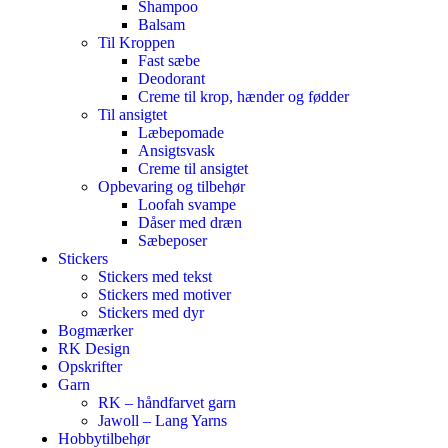
Shampoo
Balsam
Til Kroppen
Fast sæbe
Deodorant
Creme til krop, hænder og fødder
Til ansigtet
Læbepomade
Ansigtsvask
Creme til ansigtet
Opbevaring og tilbehør
Loofah svampe
Dåser med dræn
Sæbeposer
Stickers
Stickers med tekst
Stickers med motiver
Stickers med dyr
Bogmærker
RK Design
Opskrifter
Garn
RK – håndfarvet garn
Jawoll – Lang Yarns
Hobbytilbehør