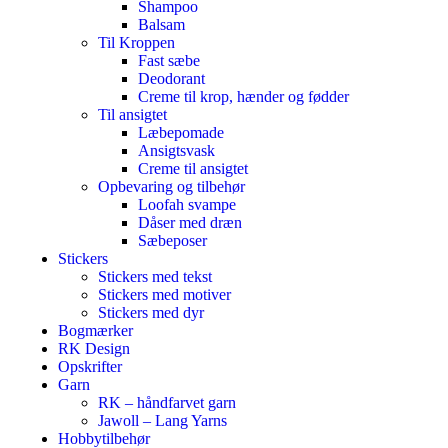
Shampoo
Balsam
Til Kroppen
Fast sæbe
Deodorant
Creme til krop, hænder og fødder
Til ansigtet
Læbepomade
Ansigtsvask
Creme til ansigtet
Opbevaring og tilbehør
Loofah svampe
Dåser med dræn
Sæbeposer
Stickers
Stickers med tekst
Stickers med motiver
Stickers med dyr
Bogmærker
RK Design
Opskrifter
Garn
RK – håndfarvet garn
Jawoll – Lang Yarns
Hobbytilbehør