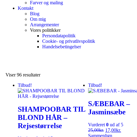
Farver og maling
Kontakt
Blog
Om mig
Arrangementer
Vores politikker
Persondatapolitik
Cookie- og privatlivspolitik
Handelsebetingelser
Viser 96 resultater
Tilbud!
Tilbud!
SÆBEBAR –
SHAMPOOBAR TIL
Jasminsæbe
BLOND HÅR –
Rejsestørrelse
Vurderet
0
ud af 5
25,00
kr.
17,00
kr.
Sammenlign