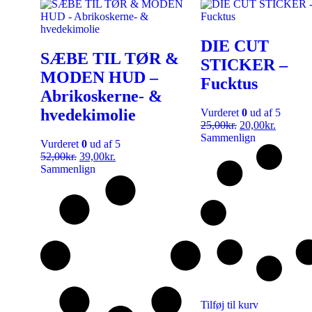
DIE CUT
SÆBE TIL TØR &
STICKER –
MODEN HUD –
Fucktus
Abrikoskerne- &
hvedekimolie
Vurderet
0
ud af 5
25,00
kr.
20,00
kr.
Sammenlign
Vurderet
0
ud af 5
52,00
kr.
39,00
kr.
Sammenlign
Tilføj til kurv