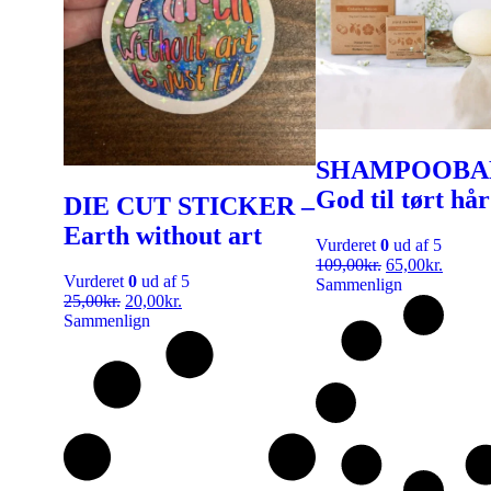
SHAMPOOBA
God til tørt hår
DIE CUT STICKER –
Earth without art
Vurderet
0
ud af 5
109,00
kr.
65,00
kr.
Vurderet
0
ud af 5
Sammenlign
25,00
kr.
20,00
kr.
Sammenlign