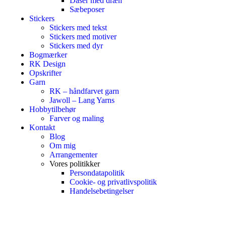
Dåser med dræn
Sæbeposer
Stickers
Stickers med tekst
Stickers med motiver
Stickers med dyr
Bogmærker
RK Design
Opskrifter
Garn
RK – håndfarvet garn
Jawoll – Lang Yarns
Hobbytilbehør
Farver og maling
Kontakt
Blog
Om mig
Arrangementer
Vores politikker
Persondatapolitik
Cookie- og privatlivspolitik
Handelsebetingelser