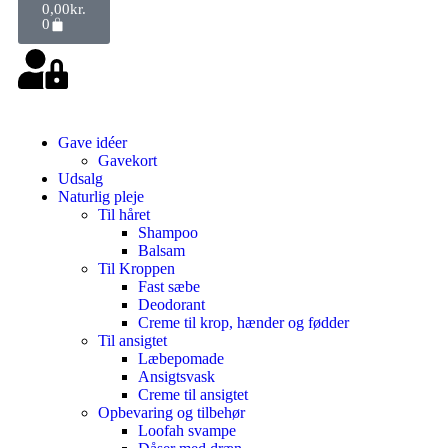
0,00
kr.
0
Gave idéer
Gavekort
Udsalg
Naturlig pleje
Til håret
Shampoo
Balsam
Til Kroppen
Fast sæbe
Deodorant
Creme til krop, hænder og fødder
Til ansigtet
Læbepomade
Ansigtsvask
Creme til ansigtet
Opbevaring og tilbehør
Loofah svampe