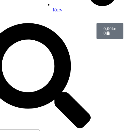
Kurv
0,00
kr.
0