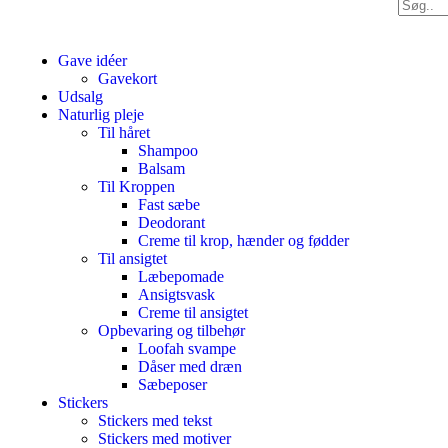
Gave idéer
Gavekort
Udsalg
Naturlig pleje
Til håret
Shampoo
Balsam
Til Kroppen
Fast sæbe
Deodorant
Creme til krop, hænder og fødder
Til ansigtet
Læbepomade
Ansigtsvask
Creme til ansigtet
Opbevaring og tilbehør
Loofah svampe
Dåser med dræn
Sæbeposer
Stickers
Stickers med tekst
Stickers med motiver